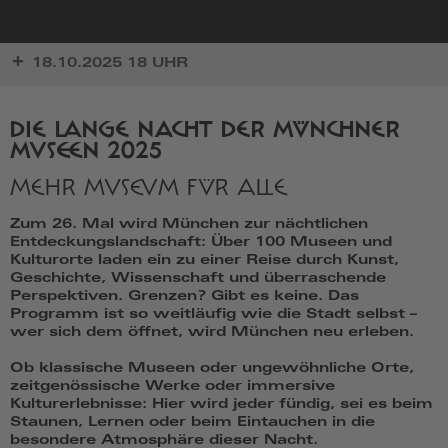
zur
18.10.2025 18 UHR
Startseite
DIE LANGE NACHT DER MÜNCHNER
MUSEEN 2025
MEHR MUSEUM FÜR ALLE
Zum 26. Mal wird München zur nächtlichen
Entdeckungslandschaft: Über 100 Museen und
Kulturorte laden ein zu einer Reise durch Kunst,
Geschichte, Wissenschaft und überraschende
Perspektiven. Grenzen? Gibt es keine. Das
Programm ist so weitläufig wie die Stadt selbst –
wer sich dem öffnet, wird München neu erleben.
Ob klassische Museen oder ungewöhnliche Orte,
zeitgenössische Werke oder immersive
Kulturerlebnisse: Hier wird jeder fündig, sei es beim
Staunen, Lernen oder beim Eintauchen in die
besondere Atmosphäre dieser Nacht.