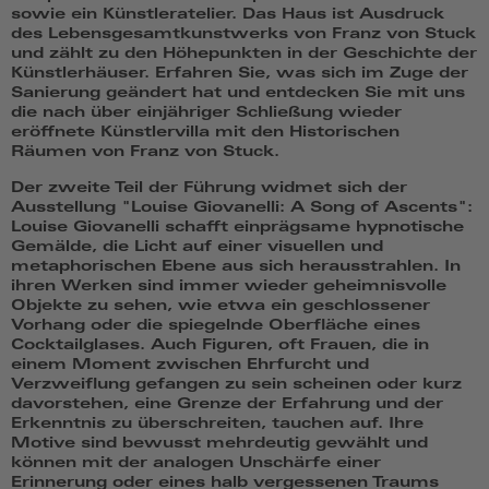
sowie ein Künstleratelier. Das Haus ist Ausdruck
des Lebensgesamtkunstwerks von Franz von Stuck
und zählt zu den Höhepunkten in der Geschichte der
Künstlerhäuser. Erfahren Sie, was sich im Zuge der
Sanierung geändert hat und entdecken Sie mit uns
die nach über einjähriger Schließung wieder
eröffnete Künstlervilla mit den Historischen
Räumen von Franz von Stuck.
Der zweite Teil der Führung widmet sich der
Ausstellung "Louise Giovanelli: A Song of Ascents":
Louise Giovanelli schafft einprägsame hypnotische
Gemälde, die Licht auf einer visuellen und
metaphorischen Ebene aus sich herausstrahlen. In
ihren Werken sind immer wieder geheimnisvolle
Objekte zu sehen, wie etwa ein geschlossener
Vorhang oder die spiegelnde Oberfläche eines
Cocktailglases. Auch Figuren, oft Frauen, die in
einem Moment zwischen Ehrfurcht und
Verzweiflung gefangen zu sein scheinen oder kurz
davorstehen, eine Grenze der Erfahrung und der
Erkenntnis zu überschreiten, tauchen auf. Ihre
Motive sind bewusst mehrdeutig gewählt und
können mit der analogen Unschärfe einer
Erinnerung oder eines halb vergessenen Traums