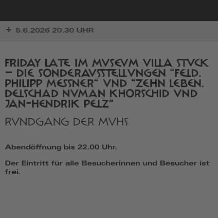
zur
5.6.2026 20.30 UHR
Startseite
FRIDAY LATE IM MUSEUM VILLA STUCK
– DIE SONDERAUSSTELLUNGEN "FELD.
PHILIPP MESSNER" UND "ZEHN LEBEN.
DELSCHAD NUMAN KHORSCHID UND
JAN-HENDRIK PELZ"
RUNDGANG DER MVHS
Abendöffnung bis 22.00 Uhr.
Der Eintritt für alle Besucherinnen und Besucher ist
frei.