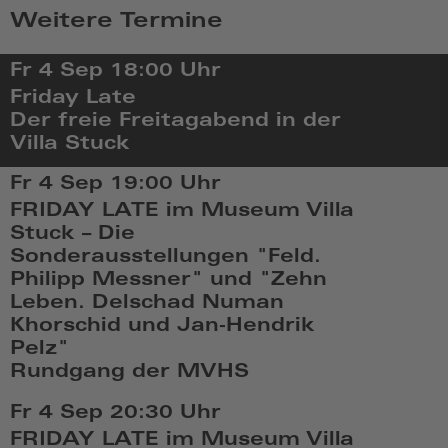
Weitere Termine
Fr 4 Sep
18:00 Uhr
Friday Late
Der freie Freitagabend in der
Villa Stuck
Fr,
Fr 4 Sep
19:00 Uhr
Sep
FRIDAY LATE im Museum Villa
4
Stuck – Die
2026,
Sonderausstellungen "Feld.
18:09
Philipp Messner" und "Zehn
Leben. Delschad Numan
Khorschid und Jan-Hendrik
Pelz"
Rundgang der MVHS
Fr,
Fr 4 Sep
20:30 Uhr
Sep
FRIDAY LATE im Museum Villa
4