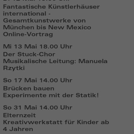
Mai
Fantastische Künstlerhäuser
6
international -
2026,
Gesamtkunstwerke von
18:05
München bis New Mexico
Online-Vortrag
Di,
Mi 13 Mai
18.00 Uhr
Mai
Der Stuck-Chor
12
Musikalische Leitung: Manuela
2026,
Rzytki
19:05
Mi,
So 17 Mai
14.00 Uhr
Mai
Brücken bauen
13
Experimente mit der Statik!
2026,
So,
18:05
So 31 Mai
14.00 Uhr
Mai
Elternzeit
17
Kreativwerkstatt für Kinder ab
2026,
4 Jahren
14:05