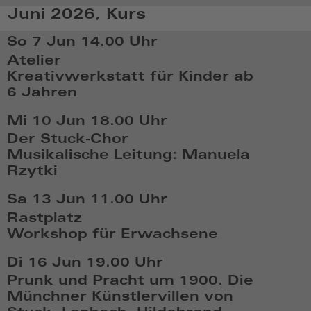
So,
Juni 2026, Kurs
Mai
31
So 7 Jun
14.00 Uhr
2026,
Atelier
14:05
Kreativwerkstatt für Kinder ab
6 Jahren
So,
Mi 10 Jun
18.00 Uhr
Jun
Der Stuck-Chor
7
Musikalische Leitung: Manuela
2026,
Rzytki
14:06
Mi,
Sa 13 Jun
11.00 Uhr
Jun
Rastplatz
10
Workshop für Erwachsene
2026,
Sa,
18:06
Di 16 Jun
19.00 Uhr
Jun
Prunk und Pracht um 1900. Die
13
Münchner Künstlervillen von
2026,