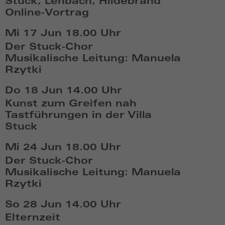
Stuck, Lenbach, Hildebrand
11:06
Online-Vortrag
Di,
Mi 17 Jun
18.00 Uhr
Jun
Der Stuck-Chor
16
Musikalische Leitung: Manuela
2026,
Rzytki
19:06
Mi,
Do 18 Jun
14.00 Uhr
Jun
Kunst zum Greifen nah
17
Tastführungen in der Villa
2026,
Stuck
18:06
Do,
Mi 24 Jun
18.00 Uhr
Jun
Der Stuck-Chor
18
Musikalische Leitung: Manuela
2026,
Rzytki
14:06
Mi,
So 28 Jun
14.00 Uhr
Jun
Elternzeit
24