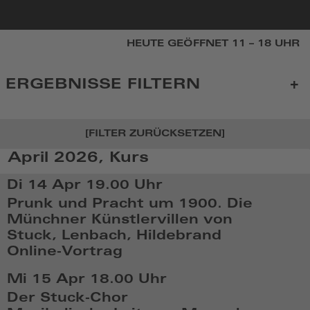
zur
HEUTE GEÖFFNET 11 – 18 UHR
Startseite
ERGEBNISSE FILTERN
[FILTER ZURÜCKSETZEN]
April 2026, Kurs
KALENDER
Di 14 Apr
19.00 Uhr
Prunk und Pracht um 1900. Die
Münchner Künstlervillen von
Stuck, Lenbach, Hildebrand
Online-Vortrag
Di,
Mi 15 Apr
18.00 Uhr
Apr
Der Stuck-Chor
14