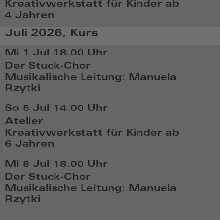
Kreativwerkstatt für Kinder ab
2026,
4 Jahren
18:06
So,
Juli 2026, Kurs
Jun
28
Mi 1 Jul
18.00 Uhr
2026,
Der Stuck-Chor
14:06
Musikalische Leitung: Manuela
Rzytki
Mi,
So 5 Jul
14.00 Uhr
Jul
Atelier
1
Kreativwerkstatt für Kinder ab
2026,
6 Jahren
18:07
So,
Mi 8 Jul
18.00 Uhr
Jul
Der Stuck-Chor
5
Musikalische Leitung: Manuela
2026,
Rzytki
14:07
Mi,