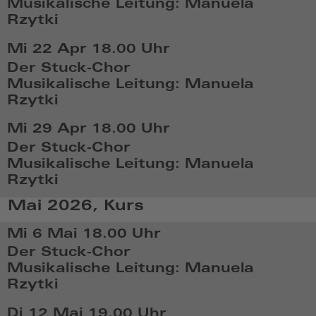
Musikalische Leitung: Manuela
2026,
Rzytki
19:04
Mi,
Mi 22 Apr
18.00 Uhr
Apr
Der Stuck-Chor
15
Musikalische Leitung: Manuela
2026,
Rzytki
18:04
Mi,
Mi 29 Apr
18.00 Uhr
Apr
Der Stuck-Chor
22
Musikalische Leitung: Manuela
2026,
Rzytki
18:04
Mi,
Mai 2026, Kurs
Apr
29
Mi 6 Mai
18.00 Uhr
2026,
Der Stuck-Chor
18:04
Musikalische Leitung: Manuela
Rzytki
Mi,
Di 12 Mai
19.00 Uhr