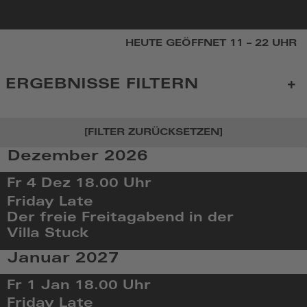
zur
HEUTE GEÖFFNET 11 – 22 UHR
Startseite
ERGEBNISSE FILTERN
[FILTER ZURÜCKSETZEN]
Dezember 2026
KALENDER
Fr 4 Dez
18.00 Uhr
Friday Late
Der freie Freitagabend in der
Villa Stuck
Fr,
Januar 2027
Dez
4
Fr 1 Jan
18.00 Uhr
2026,
Friday Late