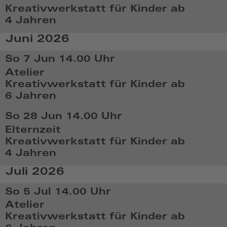
14:03
Kreativwerkstatt für Kinder ab
4 Jahren
So,
Juni 2026
Mai
31
So 7 Jun
14.00 Uhr
2026,
Atelier
14:05
Kreativwerkstatt für Kinder ab
6 Jahren
So,
So 28 Jun
14.00 Uhr
Jun
Elternzeit
7
Kreativwerkstatt für Kinder ab
2026,
4 Jahren
14:06
So,
Juli 2026
Jun
28
So 5 Jul
14.00 Uhr
2026,
Atelier
14:06
Kreativwerkstatt für Kinder ab