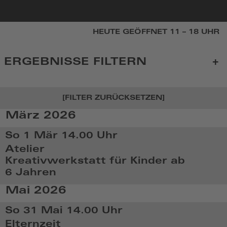
zur
HEUTE GEÖFFNET 11 – 18 UHR
Startseite
ERGEBNISSE FILTERN
[FILTER ZURÜCKSETZEN]
März 2026
KALENDER
So 1 Mär
14.00 Uhr
Atelier
Kreativwerkstatt für Kinder ab
6 Jahren
So,
Mai 2026
Mär
1
So 31 Mai
14.00 Uhr
2026,
Elternzeit