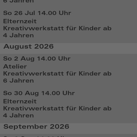
6 Jahren
So,
So 26 Jul
14.00 Uhr
Jul
Elternzeit
5
Kreativwerkstatt für Kinder ab
2026,
4 Jahren
14:07
So,
August 2026
Jul
26
So 2 Aug
14.00 Uhr
2026,
Atelier
14:07
Kreativwerkstatt für Kinder ab
6 Jahren
So,
So 30 Aug
14.00 Uhr
Aug
Elternzeit
2
Kreativwerkstatt für Kinder ab
2026,
4 Jahren
14:08
So,
September 2026
Aug
30