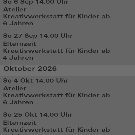
So 6 Sep
14.00 Uhr
2026,
Atelier
14:08
Kreativwerkstatt für Kinder ab
6 Jahren
So,
So 27 Sep
14.00 Uhr
Sep
Elternzeit
6
Kreativwerkstatt für Kinder ab
2026,
4 Jahren
14:09
So,
Oktober 2026
Sep
27
So 4 Okt
14.00 Uhr
2026,
Atelier
14:09
Kreativwerkstatt für Kinder ab
6 Jahren
So,
So 25 Okt
14.00 Uhr
Okt
Elternzeit
4
Kreativwerkstatt für Kinder ab
2026,