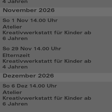
4 Jahren
14:10
So,
November 2026
Okt
25
So 1 Nov
14.00 Uhr
2026,
Atelier
14:10
Kreativwerkstatt für Kinder ab
6 Jahren
So,
So 29 Nov
14.00 Uhr
Nov
Elternzeit
1
Kreativwerkstatt für Kinder ab
2026,
4 Jahren
14:11
So,
Dezember 2026
Nov
29
So 6 Dez
14.00 Uhr
2026,
Atelier
14:11
Kreativwerkstatt für Kinder ab
6 Jahren
So,