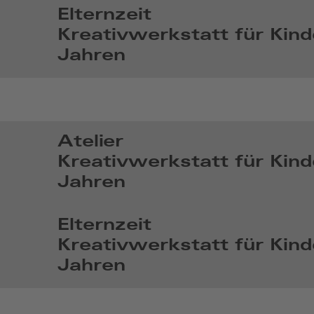
Jun
Elternzeit
7
Kreativwerkstatt für Kind
2026,
Jahren
14:06
So,
Jun
28
2026,
Atelier
14:06
Kreativwerkstatt für Kind
Jahren
So,
Jul
Elternzeit
5
Kreativwerkstatt für Kind
2026,
Jahren
14:07
So,
Jul