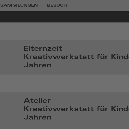
SAMMLUNGEN
BESUCH
Elternzeit
Kreativwerkstatt für Kind
Jahren
So,
Mai
31
2026,
Atelier
14:05
Kreativwerkstatt für Kind
Jahren
So,