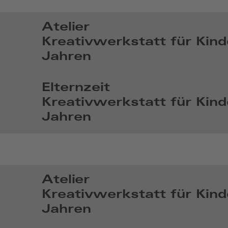
26
2026,
Atelier
14:07
Kreativwerkstatt für Kind
Jahren
So,
Aug
Elternzeit
2
Kreativwerkstatt für Kind
2026,
Jahren
14:08
So,
Aug
30
2026,
Atelier
14:08
Kreativwerkstatt für Kind
Jahren
So,