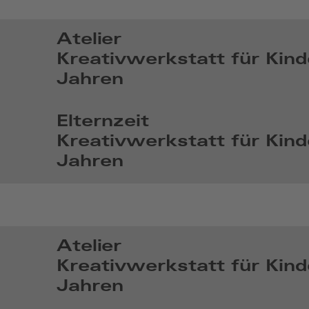
25
2026,
Atelier
14:10
Kreativwerkstatt für Kind
Jahren
So,
Nov
Elternzeit
1
Kreativwerkstatt für Kind
2026,
Jahren
14:11
So,
Nov
29
2026,
Atelier
14:11
Kreativwerkstatt für Kind
Jahren
So,