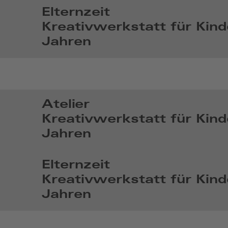
Sep
Elternzeit
6
Kreativwerkstatt für Kind
2026,
Jahren
14:09
So,
Sep
27
2026,
Atelier
14:09
Kreativwerkstatt für Kind
Jahren
So,
Okt
Elternzeit
4
Kreativwerkstatt für Kind
2026,
Jahren
14:10
So,
Okt