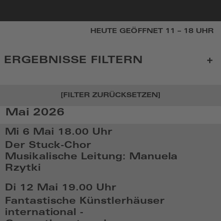
zur
HEUTE GEÖFFNET 11 – 18 UHR
Startseite
ERGEBNISSE FILTERN
[FILTER ZURÜCKSETZEN]
Mai 2026
KALENDER
Mi 6 Mai
18.00 Uhr
Der Stuck-Chor
Musikalische Leitung: Manuela
Rzytki
Mi,
Di 12 Mai
19.00 Uhr
Mai
Fantastische Künstlerhäuser
6
international -
2026,