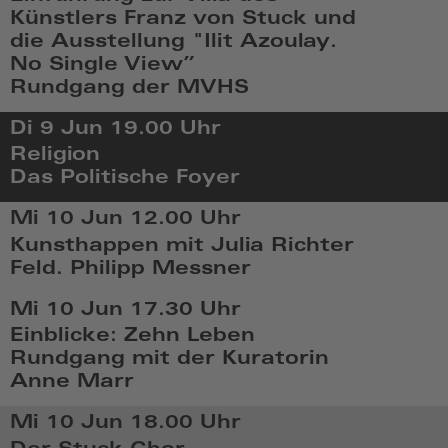
Künstlers Franz von Stuck und
2026,
die Ausstellung "Ilit Azoulay.
20:06
No Single View”
Rundgang der MVHS
So,
Di 9 Jun
19.00 Uhr
Jun
Religion
7
Das Politische Foyer
2026,
Di,
15:06
Mi 10 Jun
12.00 Uhr
Jun
Kunsthappen mit Julia Richter
9
Feld. Philipp Messner
2026,
Mi,
19:06
Mi 10 Jun
17.30 Uhr
Jun
Einblicke: Zehn Leben
10
Rundgang mit der Kuratorin
2026,
Anne Marr
12:06
Mi,
Mi 10 Jun
18.00 Uhr
Jun