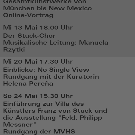
Gesamtkunstwerke von
18:05
München bis New Mexico
Online-Vortrag
Di,
Mi 13 Mai
18.00 Uhr
Mai
Der Stuck-Chor
12
Musikalische Leitung: Manuela
2026,
Rzytki
19:05
Mi,
Mi 20 Mai
17.30 Uhr
Mai
Einblicke: No Single View
13
Rundgang mit der Kuratorin
2026,
Helena Pereña
18:05
Mi,
So 24 Mai
15.30 Uhr
Mai
Einführung zur Villa des
20
Künstlers Franz von Stuck und
2026,
die Ausstellung "Feld. Philipp
17:05
Messner"
Rundgang der MVHS