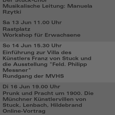
Der Stuck-Chor
10
Musikalische Leitung: Manuela
2026,
Rzytki
17:06
Mi,
Sa 13 Jun
11.00 Uhr
Jun
Rastplatz
10
Workshop für Erwachsene
2026,
Sa,
18:06
So 14 Jun
15.30 Uhr
Jun
Einführung zur Villa des
13
Künstlers Franz von Stuck und
2026,
die Ausstellung "Feld. Philipp
11:06
Messner"
Rundgang der MVHS
So,
Di 16 Jun
19.00 Uhr
Jun
Prunk und Pracht um 1900. Die
14
Münchner Künstlervillen von
2026,
Stuck, Lenbach, Hildebrand
15:06
Online-Vortrag