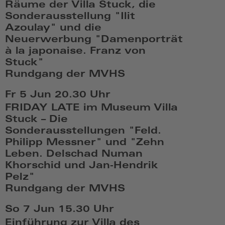
Räume der Villa Stuck, die
17:06
Sonderausstellung "Ilit
Azoulay" und die
Neuerwerbung "Damenporträt
à la japonaise. Franz von
Stuck"
Rundgang der MVHS
Fr,
Fr 5 Jun
20.30 Uhr
Jun
FRIDAY LATE im Museum Villa
5
Stuck – Die
2026,
Sonderausstellungen "Feld.
19:06
Philipp Messner" und "Zehn
Leben. Delschad Numan
Khorschid und Jan-Hendrik
Pelz"
Rundgang der MVHS
Fr,
So 7 Jun
15.30 Uhr
Jun
Einführung zur Villa des
5