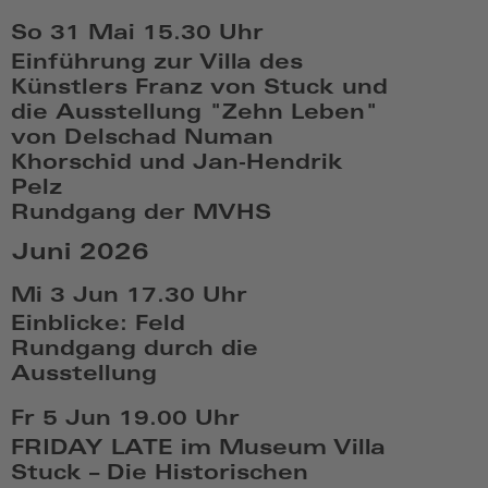
So,
So 31 Mai
15.30 Uhr
Mai
Einführung zur Villa des
24
Künstlers Franz von Stuck und
2026,
die Ausstellung "Zehn Leben"
15:05
von Delschad Numan
Khorschid und Jan-Hendrik
Pelz
Rundgang der MVHS
So,
Juni 2026
Mai
31
Mi 3 Jun
17.30 Uhr
2026,
Einblicke: Feld
15:05
Rundgang durch die
Ausstellung
Mi,
Fr 5 Jun
19.00 Uhr
Jun
FRIDAY LATE im Museum Villa
3
Stuck – Die Historischen
2026,