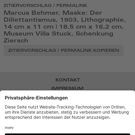
ZITIERVORSCHLAG / PERMALINK
Marcus Behmer, Maske: Der
Dillettantismus, 1903, Lithographie,
14 cm x 11 cm | 18,5 cm x 16,2 cm,
Museum Villa Stuck, Schenkung
Ziersch
ZITIERVORSCHLAG / PERMALINK KOPIEREN
KONTAKT
IMPRESSUM
DATENSCHUTZ
NEWSLETTER
BARRIEREFREIHEIT
DATENSCHUTZ-EINSTELLUNGEN
Museum Villa Stuck,