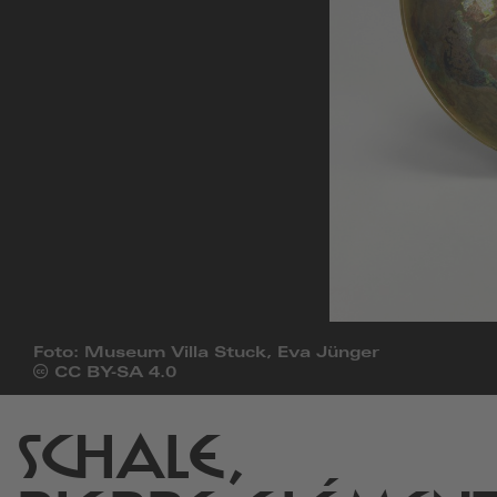
Foto: Museum Villa Stuck, Eva Jünger
Öffnet
CC BY-SA 4.0
die
Seite
von
SCHALE,
Creative
Commons
in