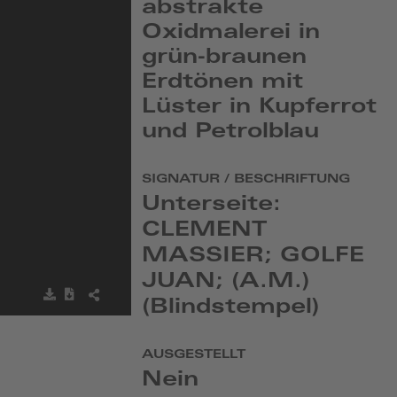
abstrakte
Oxidmalerei in
grün-braunen
Erdtönen mit
Lüster in Kupferrot
und Petrolblau
SIGNATUR / BESCHRIFTUNG
Unterseite:
CLEMENT
MASSIER; GOLFE
JUAN; (A.M.)
Bild
Metadaten
BILD
(Blindstempel)
speichern
herunterladen
TEILEN
AUSGESTELLT
Nein