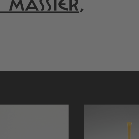
T MASSIER
,