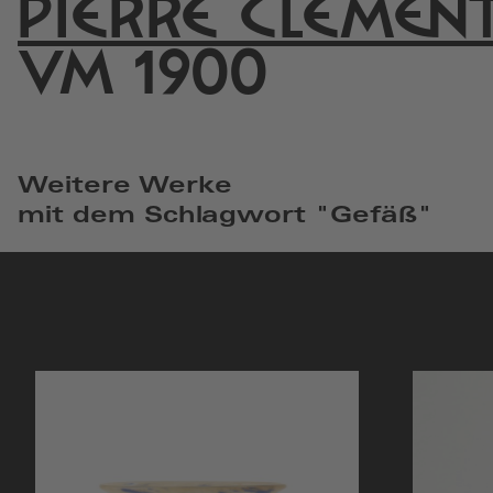
PIERRE CLÉMEN
einem
neuen
UM 1900
Fenster
Weitere Werke
mit dem Schlagwort "Gefäß"