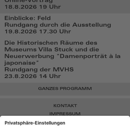
Online-Vortrag
18.8.2026 19 Uhr
Einblicke: Feld
Rundgang durch die Ausstellung
19.8.2026 17.30 Uhr
Die Historischen Räume des
Museums Villa Stuck und die
Neuerwerbung "Damenporträt à la
japonaise"
Rundgang der MVHS
23.8.2026 14 Uhr
GANZES PROGRAMM
KONTAKT
IMPRESSUM
DATENSCHUTZ