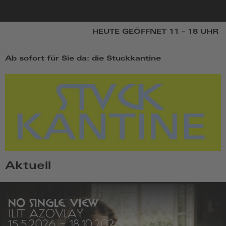
zur
HEUTE GEÖFFNET 11 – 18 UHR
Startseite
STARTSEITE WEBSITE VILLA STUCK
Ab sofort für Sie da: die Stuckkantine
Aktuell
NO SINGLE VIEW
ILIT AZOULAY
15.5.2026
-
18.10.2026