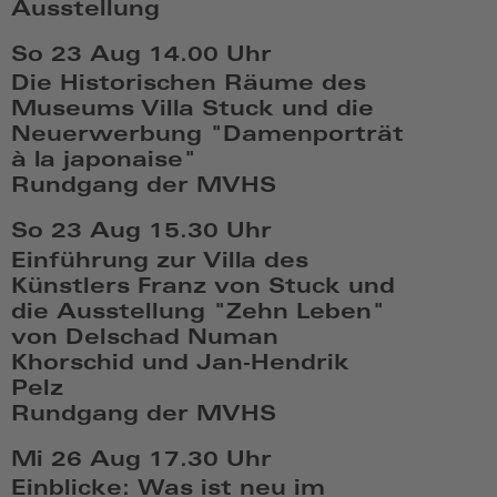
Ausstellung
19:08
Mi,
So 23 Aug
14.00 Uhr
Aug
Die Historischen Räume des
19
Museums Villa Stuck und die
2026,
Neuerwerbung "Damenporträt
17:08
à la japonaise"
Rundgang der MVHS
So,
So 23 Aug
15.30 Uhr
Aug
Einführung zur Villa des
23
Künstlers Franz von Stuck und
2026,
die Ausstellung "Zehn Leben"
14:08
von Delschad Numan
Khorschid und Jan-Hendrik
Pelz
Rundgang der MVHS
So,
Mi 26 Aug
17.30 Uhr
Aug
Einblicke: Was ist neu im
23