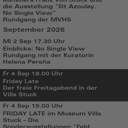
Künstlers Franz von Stuck und
2026,
die Ausstellung "Ilit Azoulay.
14:08
No Single View”
Rundgang der MVHS
So,
September 2026
Aug
30
Mi 2 Sep
17.30 Uhr
2026,
Einblicke: No Single View
15:08
Rundgang mit der Kuratorin
Helena Pereña
Mi,
Fr 4 Sep
18.00 Uhr
Sep
Friday Late
2
Der freie Freitagabend in der
2026,
Villa Stuck
17:09
Fr,
Fr 4 Sep
19.00 Uhr
Sep
FRIDAY LATE im Museum Villa
4
Stuck – Die
2026,
Sonderausstellungen "Feld.
18:09