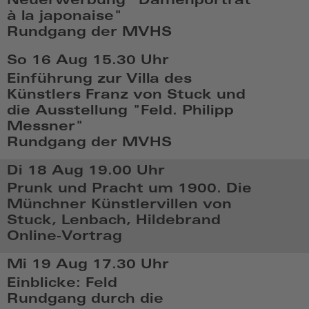
Neuerwerbung "Damenporträt
17:08
à la japonaise"
Rundgang der MVHS
So,
So 16 Aug
15.30 Uhr
Aug
Einführung zur Villa des
16
Künstlers Franz von Stuck und
2026,
die Ausstellung "Feld. Philipp
14:08
Messner"
Rundgang der MVHS
So,
Di 18 Aug
19.00 Uhr
Aug
Prunk und Pracht um 1900. Die
16
Münchner Künstlervillen von
2026,
Stuck, Lenbach, Hildebrand
15:08
Online-Vortrag
Di,
Mi 19 Aug
17.30 Uhr
Aug
Einblicke: Feld
18
Rundgang durch die
2026,