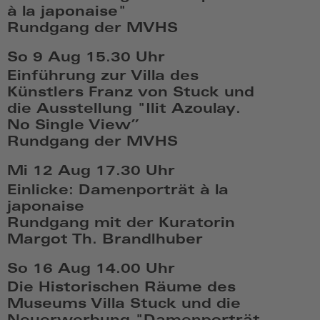
à la japonaise"
Rundgang der MVHS
So,
So 9 Aug
15.30 Uhr
Aug
Einführung zur Villa des
9
Künstlers Franz von Stuck und
2026,
die Ausstellung "Ilit Azoulay.
14:08
No Single View”
Rundgang der MVHS
So,
Mi 12 Aug
17.30 Uhr
Aug
Einlicke: Damenporträt à la
9
japonaise
2026,
Rundgang mit der Kuratorin
15:08
Margot Th. Brandlhuber
Mi,
So 16 Aug
14.00 Uhr
Aug
Die Historischen Räume des
12
Museums Villa Stuck und die
2026,