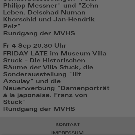
Philipp Messner" und "Zehn
Leben. Delschad Numan
Khorschid und Jan-Hendrik
Pelz"
Rundgang der MVHS
Fr,
Fr 4 Sep
20.30 Uhr
Sep
FRIDAY LATE im Museum Villa
4
Stuck – Die Historischen
2026,
Räume der Villa Stuck, die
19:09
Sonderausstellung "Ilit
Azoulay" und die
Neuerwerbung "Damenporträt
à la japonaise. Franz von
Stuck"
Rundgang der MVHS
Fr,
Sep
KONTAKT
4
IMPRESSUM