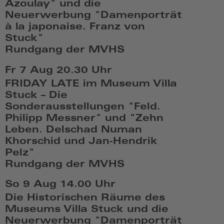
Azoulay" und die
Neuerwerbung "Damenporträt
à la japonaise. Franz von
Stuck"
Rundgang der MVHS
Fr,
Fr 7 Aug
20.30 Uhr
Aug
FRIDAY LATE im Museum Villa
7
Stuck – Die
2026,
Sonderausstellungen "Feld.
19:08
Philipp Messner" und "Zehn
Leben. Delschad Numan
Khorschid und Jan-Hendrik
Pelz"
Rundgang der MVHS
Fr,
So 9 Aug
14.00 Uhr
Aug
Die Historischen Räume des
7
Museums Villa Stuck und die
2026,
Neuerwerbung "Damenporträt
20:08