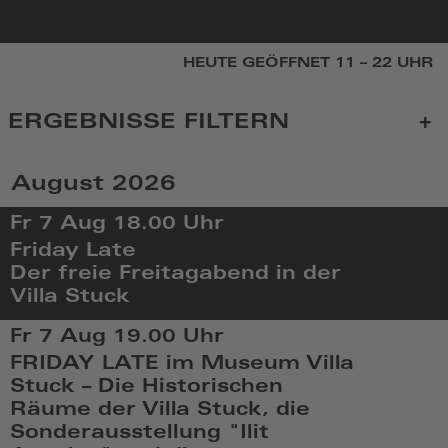
zur
HEUTE GEÖFFNET 11 – 22 UHR
Startseite
ERGEBNISSE FILTERN
August 2026
KALENDER
Fr 7 Aug
18.00 Uhr
Friday Late
Der freie Freitagabend in der
Villa Stuck
Fr,
Fr 7 Aug
19.00 Uhr
Aug
FRIDAY LATE im Museum Villa
7
Stuck – Die Historischen
2026,
Räume der Villa Stuck, die
18:08
Sonderausstellung "Ilit