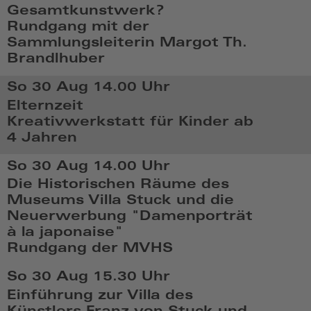
Gesamtkunstwerk?
2026,
Rundgang mit der
15:08
Sammlungsleiterin Margot Th.
Brandlhuber
Mi,
So 30 Aug
14.00 Uhr
Aug
Elternzeit
26
Kreativwerkstatt für Kinder ab
2026,
4 Jahren
17:08
So,
So 30 Aug
14.00 Uhr
Aug
Die Historischen Räume des
30
Museums Villa Stuck und die
2026,
Neuerwerbung "Damenporträt
14:08
à la japonaise"
Rundgang der MVHS
So,
So 30 Aug
15.30 Uhr
Aug
Einführung zur Villa des
30