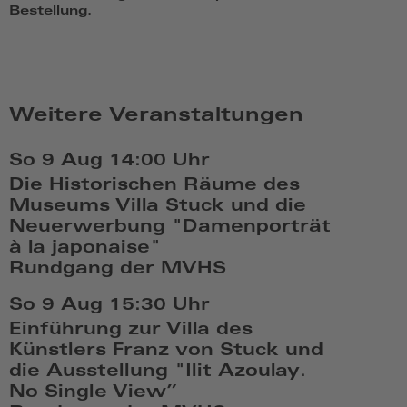
Bestellung.
Weitere Veranstaltungen
So 9 Aug
14:00 Uhr
Die Historischen Räume des
Museums Villa Stuck und die
Neuerwerbung "Damenporträt
à la japonaise"
Rundgang der MVHS
So,
So 9 Aug
15:30 Uhr
Aug
Einführung zur Villa des
9
Künstlers Franz von Stuck und
2026,
die Ausstellung "Ilit Azoulay.
14:08
No Single View”