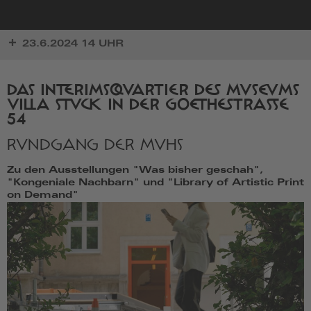
zur
23.6.2024 14 UHR
Startseite
DAS INTERIMSQUARTIER DES MUSEUMS
VILLA STUCK IN DER GOETHESTRASSE 5
4
RUNDGANG DER MVHS
Zu den Ausstellungen "Was bisher geschah",
"Kongeniale Nachbarn" und "Library of Artistic Print
on Demand"