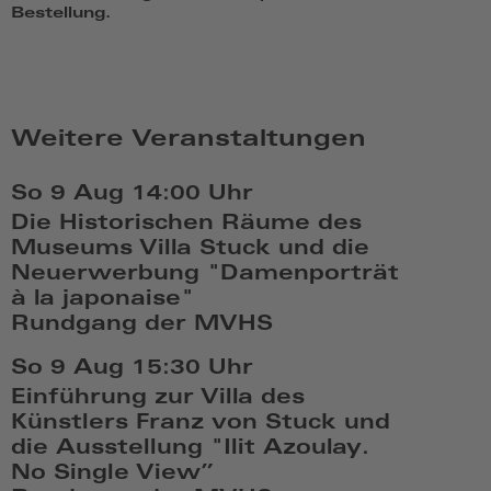
Bestellung.
Weitere Veranstaltungen
So 9 Aug
14:00 Uhr
Die Historischen Räume des
Museums Villa Stuck und die
Neuerwerbung "Damenporträt
à la japonaise"
Rundgang der MVHS
So,
So 9 Aug
15:30 Uhr
Aug
Einführung zur Villa des
9
Künstlers Franz von Stuck und
2026,
die Ausstellung "Ilit Azoulay.
14:08
No Single View”