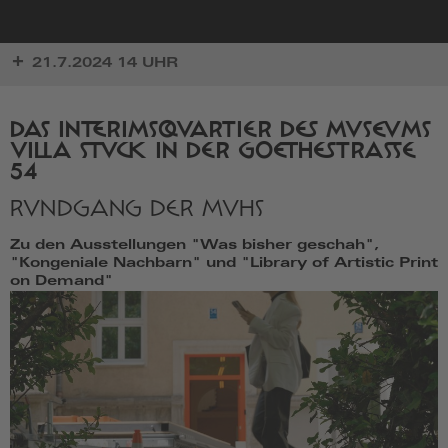
zur
21.7.2024 14 UHR
Startseite
DAS INTERIMSQUARTIER DES MUSEUMS
VILLA STUCK IN DER GOETHESTRASSE 5
4
RUNDGANG DER MVHS
Zu den Ausstellungen "Was bisher geschah",
"Kongeniale Nachbarn" und "Library of Artistic Print
on Demand"