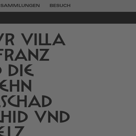
SAMMLUNGEN
BESUCH
R VILLA
 FRANZ
 DIE
ZEHN
LSCHAD
HID UND
ELZ