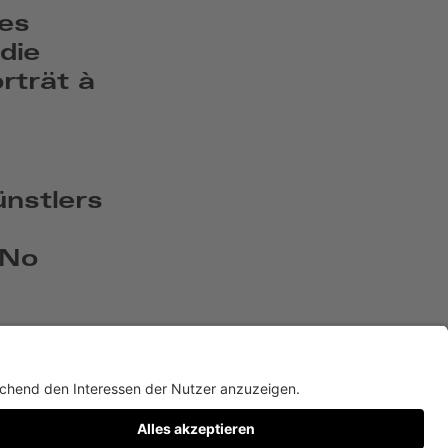
es
die
trät à
ünstlers
 No
Twitter
Facebook
Instagram
YouTube
TikTok