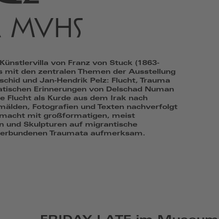
 MVHS
Künstlervilla von Franz von Stuck (1863-
s mit den zentralen Themen der Ausstellung
hid und Jan-Hendrik Pelz: Flucht, Trauma
atischen Erinnerungen von Delschad Numan
e Flucht als Kurde aus dem Irak nach
älden, Fotografien und Texten nachverfolgt
 macht mit großformatigen, meist
n und Skulpturen auf migrantische
 verbundenen Traumata aufmerksam.