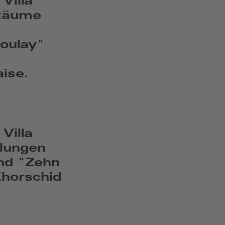
Villa
 Räume
zoulay"
ise.
Villa
llungen
und "Zehn
horschid