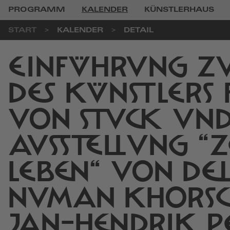
PROGRAMM
KALENDER
KÜNSTLERHAUS
START
KALENDER
DETAIL
EINFÜHRUNG ZU
DES KÜNSTLERS
VON STUCK UND
AUSSTELLUNG "
LEBEN" VON DE
NUMAN KHORSC
JAN-HENDRIK P