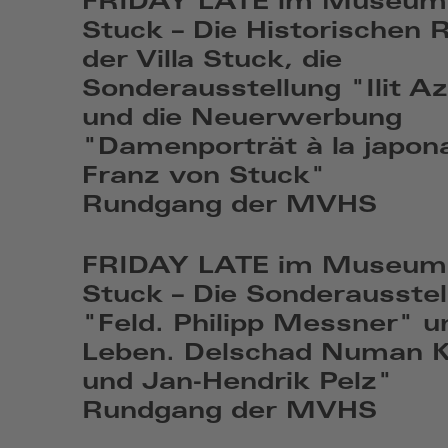
FRIDAY LATE im Museum 
Stuck – Die Historischen
der Villa Stuck, die
Sonderausstellung "Ilit A
und die Neuerwerbung
"Damenporträt à la japona
Franz von Stuck"
Rundgang der MVHS
Fr,
Aug
FRIDAY LATE im Museum 
7
Stuck – Die Sonderausste
2026,
"Feld. Philipp Messner" 
19:08
Leben. Delschad Numan K
und Jan-Hendrik Pelz"
Rundgang der MVHS
Fr,