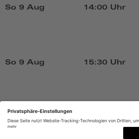
So 9 Aug
14:00 Uhr
So 9 Aug
15:30 Uhr
KONTAKT
IMPRESSUM
DATENSCHUTZ
NEWSLET
BARRIEREFREIHEIT
DATENSCHUTZ-EINSTELLUNGE
Museum Villa Stuck, Prinzregentenstr. 60, D-81675