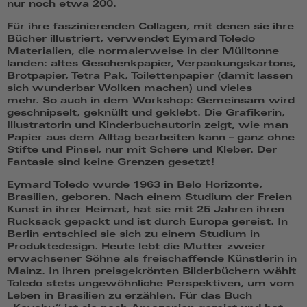
nur noch etwa 200.
Für ihre faszinierenden Collagen, mit denen sie ihre
Bücher illustriert, verwendet Eymard Toledo
Materialien, die normalerweise in der Mülltonne
landen: altes Geschenkpapier, Verpackungskartons,
Brotpapier, Tetra Pak, Toilettenpapier (damit lassen
sich wunderbar Wolken machen) und vieles
mehr. So auch in dem Workshop: Gemeinsam wird
geschnipselt, geknüllt und geklebt. Die Grafikerin,
Illustratorin und Kinderbuchautorin zeigt, wie man
Papier aus dem Alltag bearbeiten kann – ganz ohne
Stifte und Pinsel, nur mit Schere und Kleber. Der
Fantasie sind keine Grenzen gesetzt!
Eymard Toledo
wurde 1963 in Belo Horizonte,
Brasilien, geboren. Nach einem Studium der Freien
Kunst in ihrer Heimat, hat sie mit 25 Jahren ihren
Rucksack gepackt und ist durch Europa gereist. In
Berlin entschied sie sich zu einem Studium in
Produktedesign. Heute lebt die Mutter zweier
erwachsener Söhne als freischaffende Künstlerin in
Mainz. In ihren preisgekrönten Bilderbüchern wählt
Toledo stets ungewöhnliche Perspektiven, um vom
Leben in Brasilien zu erzählen. Für das Buch