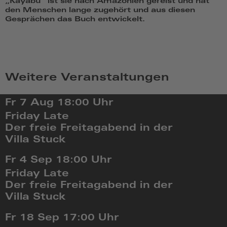
„Kayabu“ ist sie nach Amazonien gereist und hat
den Menschen lange zugehört und aus diesen
Gesprächen das Buch entwickelt.
Weitere Veranstaltungen
Fr 7 Aug
18:00 Uhr
Friday Late
Der freie Freitagabend in der
Villa Stuck
Fr,
Fr 4 Sep
18:00 Uhr
Aug
Friday Late
7
Der freie Freitagabend in der
2026,
Villa Stuck
18:08
Fr,
Fr 18 Sep
17:00 Uhr
Sep