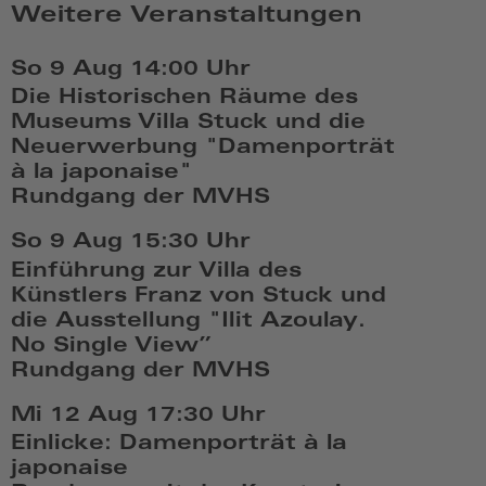
Weitere Veranstaltungen
So 9 Aug
14:00 Uhr
Die Historischen Räume des
Museums Villa Stuck und die
Neuerwerbung "Damenporträt
à la japonaise"
Rundgang der MVHS
So,
So 9 Aug
15:30 Uhr
Aug
Einführung zur Villa des
9
Künstlers Franz von Stuck und
2026,
die Ausstellung "Ilit Azoulay.
14:08
No Single View”
Rundgang der MVHS
So,
Mi 12 Aug
17:30 Uhr
Aug
Einlicke: Damenporträt à la
9
japonaise
2026,