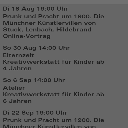
Di 18 Aug
19:00 Uhr
Prunk und Pracht um 1900. Die
Münchner Künstlervillen von
Stuck, Lenbach, Hildebrand
Online-Vortrag
Di,
So 30 Aug
14:00 Uhr
Aug
Elternzeit
18
Kreativwerkstatt für Kinder ab
2026,
4 Jahren
19:08
So,
So 6 Sep
14:00 Uhr
Aug
Atelier
30
Kreativwerkstatt für Kinder ab
2026,
6 Jahren
14:08
So,
Di 22 Sep
19:00 Uhr
Sep
Prunk und Pracht um 1900. Die
6
Münchner Künstlervillen von
2026,