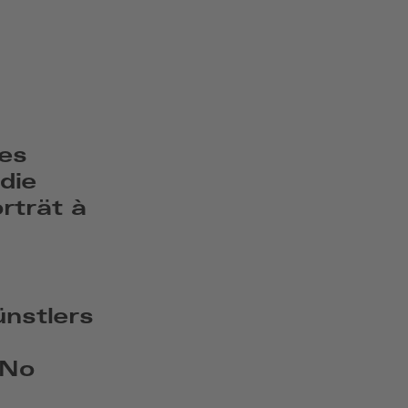
es
die
trät à
ünstlers
 No