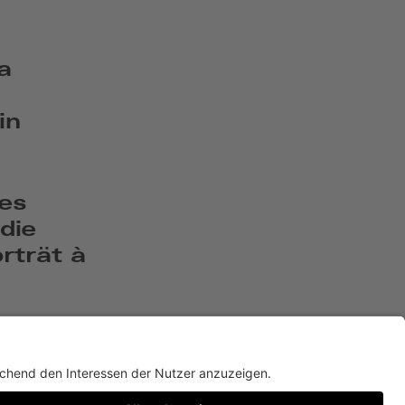
a
in
es
die
trät à
Twitter
Facebook
Instagram
YouTube
TikTok