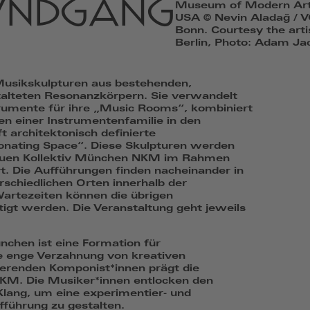
RUNDGANG
Museum of Modern Art,
USA © Nevin Aladağ / V
Bonn. Courtesy the art
Berlin, Photo: Adam Ja
Musikskulpturen aus bestehenden,
talteten Resonanzkörpern. Sie verwandelt
rumente für ihre „Music Rooms“, kombiniert
en einer Instrumentenfamilie in den
 architektonisch definierte
nating Space“. Diese Skulpturen werden
euen Kollektiv München NKM im Rahmen
t. Die Aufführungen finden nacheinander in
schiedlichen Orten innerhalb der
Wartezeiten können die übrigen
igt werden. Die Veranstaltung geht jeweils
ünchen
ist eine Formation für
e enge Verzahnung von kreativen
ierenden Komponist*innen prägt die
NKM. Die Musiker*innen entlocken den
Klang, um eine experimentier- und
fführung zu gestalten.