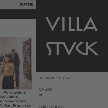
SUCHE
zur
Startseite
9.3.2022 19 Uhr
DAUER
r Percussion,
2h
lz, Leder,
iew, New Work:
, San Francisco
TREFFPUNKT