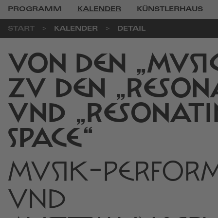
PROGRAMM
KALENDER
KÜNSTLERHAUS
START
KALENDER
DETAIL
VON DEN „MUSI
ZU DEN „RESON
UND „RESONAT
SPACE“
MUSIK-PERFOR
UND