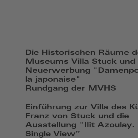
Die Historischen Räume d
Museums Villa Stuck und 
Neuerwerbung "Damenpor
la japonaise"
Rundgang der MVHS
So,
Aug
Einführung zur Villa des K
9
Franz von Stuck und die
2026,
Ausstellung "Ilit Azoulay.
14:08
Single View”