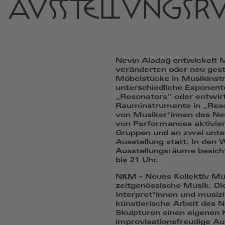
AUSSTELLUNGS
Nevin Aladağ entwickelt 
veränderten oder neu ges
Möbelstücke in Musikinst
unterschiedliche Exponent
„Resonators“ oder entwirft
Rauminstrumente in „Reso
von Musiker*innen des N
von Performances aktivier
Gruppen und an zwei unter
Ausstellung statt. In den 
Ausstellungsräume besicht
bis 21 Uhr.
NKM – Neues Kollektiv M
zeitgenössische Musik. Di
Interpret*innen und musiz
künstlerische Arbeit des 
Skulpturen einen eigenen 
improvisationsfreudige Au