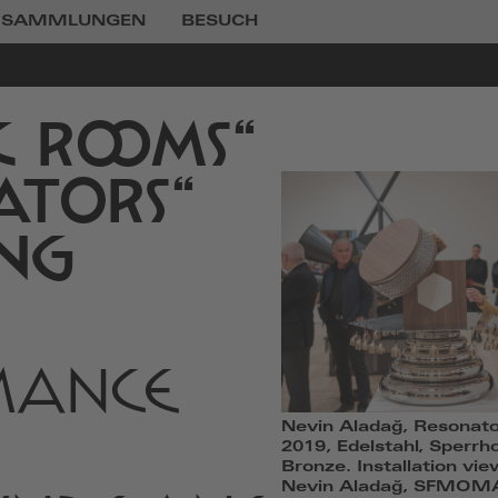
SAMMLUNGEN
BESUCH
C ROOMS“
ATORS“
ING
MANCE
Nevin Aladağ, Resonato
2019, Edelstahl, Sperrho
Bronze. Installation v
Nevin Aladağ, SFMOMA