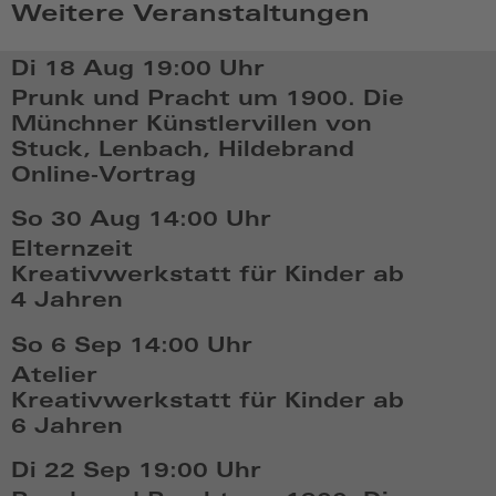
Weitere Veranstaltungen
Di 18 Aug
19:00 Uhr
Prunk und Pracht um 1900. Die
Münchner Künstlervillen von
Stuck, Lenbach, Hildebrand
Online-Vortrag
Di,
So 30 Aug
14:00 Uhr
Aug
Elternzeit
18
Kreativwerkstatt für Kinder ab
2026,
4 Jahren
19:08
So,
So 6 Sep
14:00 Uhr
Aug
Atelier
30
Kreativwerkstatt für Kinder ab
2026,
6 Jahren
14:08
So,
Di 22 Sep
19:00 Uhr
Sep