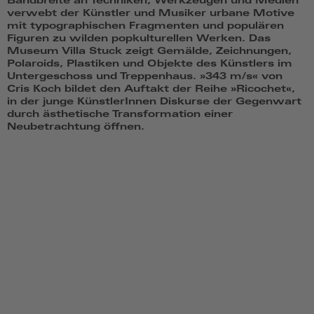
Bandbreite an Techniken, Werkzeugen und Medien
Papier,
verwebt der Künstler und Musiker urbane Motive
Sprühlack,
mit typographischen Fragmenten und populären
Tusche
Figuren zu wilden popkulturellen Werken. Das
auf
Museum Villa Stuck zeigt Gemälde, Zeichnungen,
Leinwand,
Polaroids, Plastiken und Objekte des Künstlers im
©
Untergeschoss und Treppenhaus. »343 m/s« von
Cris
Cris Koch bildet den Auftakt der Reihe »Ricochet«,
Koch
in der junge KünstlerInnen Diskurse der Gegenwart
durch ästhetische Transformation einer
Neubetrachtung öffnen.