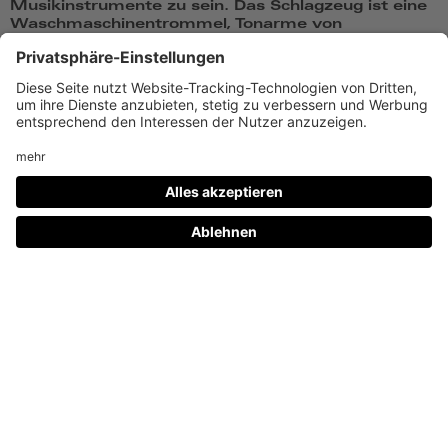
Musikinstrumente zu sein. Das Schlagzeug ist eine
Waschmaschinentrommel, Tonarme von
Plattenspielern liegen als Drumsticks bereit. Die
Instrumente sind verkabelt. Der Schein der
Funktionalität bleibt zunächst gewahrt, verdeckt
die Dysfunktionalität.
Noch weiter auf den Pfad der Dekonstruktion
begibt sich Koch mit der Installation »Plattenladen«.
Er entzieht Tonträgern ihre akustische Funktionalität
und stellt das reine Konstrukt ihrer visuellen
Ästhetik zur Schau. Koch hat wahllos erworbene
Schallplatten bemalt und ihre Cover neu gestaltet.
Plattenspieler ohne Tonarm transformieren das neu
gestaltete Vinyl durch Rotation zum visuellen
Ereignis. Der Betrachter kann das Wesen des
Kunstwerks über den Geschwindigkeitsregler
mitbestimmen und wird so konstituierender Teil des
Kunstwerks selbst. Durch die Titel auf den neu
gestalteten Covers erinnert Koch an den
ursprünglichen Inhalt der Platten, seine Neuordnung
ist nicht endgültig. Der Besucher der Ausstellung
kann Platten und Cover nach eigenem Geschmack
neu sortieren. Die Anziehungskraft scheinbar
nebensächlicher Aspekte, der materiellen Seite der