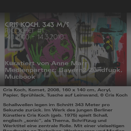
zur
Startseite
CRIS KOCH. 343 M/S
RICOCHET #1
14.1.2010
-
14.3.2010
Kuratiert von Anne Marr
Medienpartner: Bayern2 Zündfunk,
Mucbook
Cris
Cris Koch, Komet, 2008, 160 x 140 cm, Acryl,
Koch,
Papier, Sprühlack, Tusche auf Leinwand, © Cris Koch
Komet,
2008,
Schallwellen legen im Schnitt 343 Meter pro
160
Sekunde zurück. Im Werk des jungen Berliner
x
Künstlers Cris Koch (geb. 1975) spielt Schall,
140
englisch „sonic“, als Thema, Schriftzug und
cm,
Werktitel eine zentrale Rolle. Mit einer vielseitigen
Acryl,