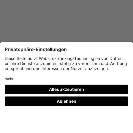
Dayanita Singh versteht sich als
offset artist,
d.h.
als eine Künstlerin, deren Arbeit
dissemination
(Verbreitung) ist. Ihre ersten Werkgruppen sind als
Buchprojekte entstanden, denn dort nehmen die
künstlerischen Überlegungen ihren Anfang. In
Publikationen verquickt sie ihre Bilder zu
bestimmten Narrationen; das Blättern der Seiten
stellt eine Möglichkeit dar, die Bilder in Bewegung
zu halten. Auch die Bücher selbst bleiben in
Bewegung, da sie als mobile Objekte in jeden Raum
getragen werden können.