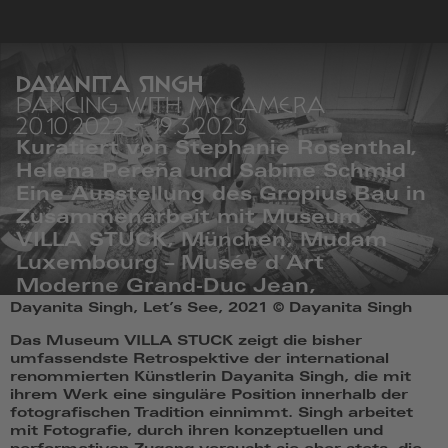
zur
Startseite
DAYANITA SINGH
DANCING WITH MY CAMERA
20.10.2022
-
19.3.2023
Kuratiert von Stephanie Rosenthal,
Helena Pereña und Sabine Schmid
Eine Ausstellung des Gropius Bau in
Zusammenarbeit mit Museum
VILLA STUCK, München, Mudam
Luxembourg – Musée d’Art
Moderne Grand-Duc Jean,
Dayanita
Dayanita Singh, Let’s See, 2021 © Dayanita Singh
Luxemburg, und Serralves Museum,
Singh,
Porto.
Let’s
Das Museum VILLA STUCK zeigt die bisher
#DayanitaSinghMVS
See,
umfassendste Retrospektive der international
2021
renommierten Künstlerin Dayanita Singh, die mit
©
ihrem Werk eine singuläre Position innerhalb der
Dayanita
fotografischen Tradition einnimmt. Singh arbeitet
Singh
mit Fotografie, durch ihren konzeptuellen und