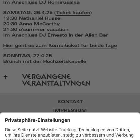
Im Anschluss DJ Romirusalka
SAMSTAG, 26.4.25 (
Ticket kaufen
)
19:30 Nathaniel Russel
20:30 Anna McCarthy
21:30 o’summer vacation
Im Anschluss DJ Ernesto in der Alien Bar
Hier geht es zum Kombiticket für beide Tage
SONNTAG, 27.4.25
Brunch mit der Hochzeitskapelle
VERGANGENE
VERANSTALTUNGEN
KONTAKT
IMPRESSUM
DATENSCHUTZ
NEWSLETTER
BARRIEREFREIHEIT