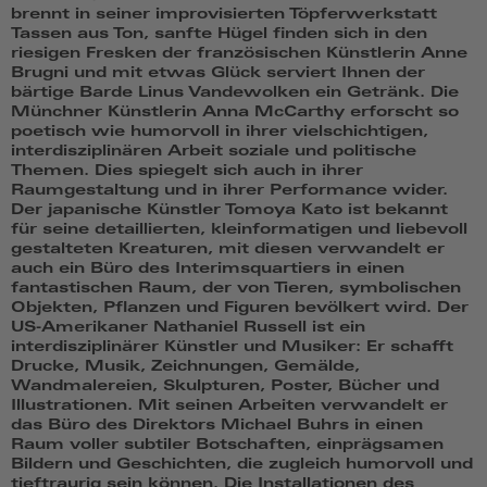
brennt in seiner improvisierten Töpferwerkstatt
Tassen aus Ton, sanfte Hügel finden sich in den
riesigen Fresken der französischen Künstlerin Anne
Brugni und mit etwas Glück serviert Ihnen der
bärtige Barde Linus Vandewolken ein Getränk. Die
Münchner Künstlerin Anna McCarthy erforscht so
poetisch wie humorvoll in ihrer vielschichtigen,
interdisziplinären Arbeit soziale und politische
Themen. Dies spiegelt sich auch in ihrer
Raumgestaltung und in ihrer Performance wider.
Der japanische Künstler Tomoya Kato ist bekannt
für seine detaillierten, kleinformatigen und liebevoll
gestalteten Kreaturen, mit diesen verwandelt er
auch ein Büro des Interimsquartiers in einen
fantastischen Raum, der von Tieren, symbolischen
Objekten, Pflanzen und Figuren bevölkert wird. Der
US-Amerikaner Nathaniel Russell ist ein
interdisziplinärer Künstler und Musiker: Er schafft
Drucke, Musik, Zeichnungen, Gemälde,
Wandmalereien, Skulpturen, Poster, Bücher und
Illustrationen. Mit seinen Arbeiten verwandelt er
das Büro des Direktors Michael Buhrs in einen
Raum voller subtiler Botschaften, einprägsamen
Bildern und Geschichten, die zugleich humorvoll und
tieftraurig sein können. Die Installationen des