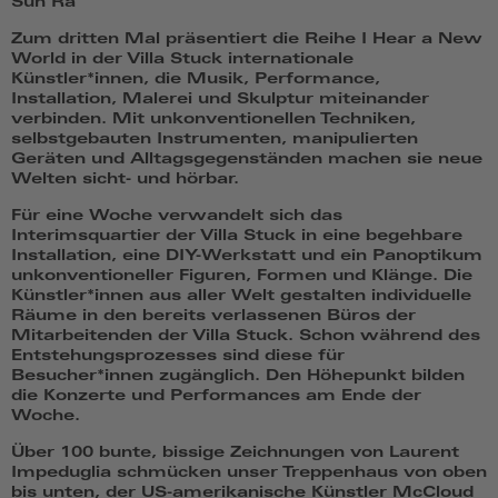
Sun Ra
Zum dritten Mal präsentiert die Reihe I Hear a New
World in der Villa Stuck internationale
Künstler*innen, die Musik, Performance,
Installation, Malerei und Skulptur miteinander
verbinden. Mit unkonventionellen Techniken,
selbstgebauten Instrumenten, manipulierten
Geräten und Alltagsgegenständen machen sie neue
Welten sicht- und hörbar.
Für eine Woche verwandelt sich das
Interimsquartier der Villa Stuck in eine begehbare
Installation, eine DIY-Werkstatt und ein Panoptikum
unkonventioneller Figuren, Formen und Klänge. Die
Künstler*innen aus aller Welt gestalten individuelle
Räume in den bereits verlassenen Büros der
Mitarbeitenden der Villa Stuck. Schon während des
Entstehungsprozesses sind diese für
Besucher*innen zugänglich. Den Höhepunkt bilden
die Konzerte und Performances am Ende der
Woche.
Über 100 bunte, bissige Zeichnungen von Laurent
Impeduglia schmücken unser Treppenhaus von oben
bis unten, der US-amerikanische Künstler McCloud