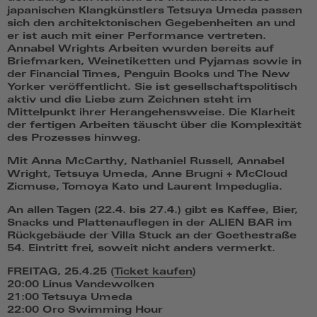
japanischen Klangkünstlers Tetsuya Umeda passen
sich den architektonischen Gegebenheiten an und
er ist auch mit einer Performance vertreten.
Annabel Wrights Arbeiten wurden bereits auf
Briefmarken, Weinetiketten und Pyjamas sowie in
der Financial Times, Penguin Books und The New
Yorker veröffentlicht. Sie ist gesellschaftspolitisch
aktiv und die Liebe zum Zeichnen steht im
Mittelpunkt ihrer Herangehensweise. Die Klarheit
der fertigen Arbeiten täuscht über die Komplexität
des Prozesses hinweg.
Mit Anna McCarthy, Nathaniel Russell, Annabel
Wright, Tetsuya Umeda, Anne Brugni + McCloud
Zicmuse, Tomoya Kato und Laurent Impeduglia.
An allen Tagen (22.4. bis 27.4.) gibt es Kaffee, Bier,
Snacks und Plattenauflegen in der ALIEN BAR im
Rückgebäude der Villa Stuck an der Goethestraße
54. Eintritt frei, soweit nicht anders vermerkt.
FREITAG, 25.4.25 (
Ticket kaufen
)
20:00 Linus Vandewolken
21:00 Tetsuya Umeda
22:00 Oro Swimming Hour