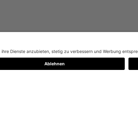
Schilling
 Vorhang, der befüllt ist mit knapp 50.000
s zentrale Element der Kino-Installation im