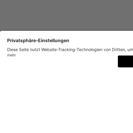
LIMBO LICHTSPIELE. Museum Villa Stuck, Foto: Katrin 
Ein über sechzig Meter langer
Stills aus diesem Film, ist da