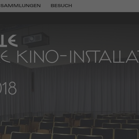
SAMMLUNGEN
BESUCH
ELE
E KINO-INSTALL
018