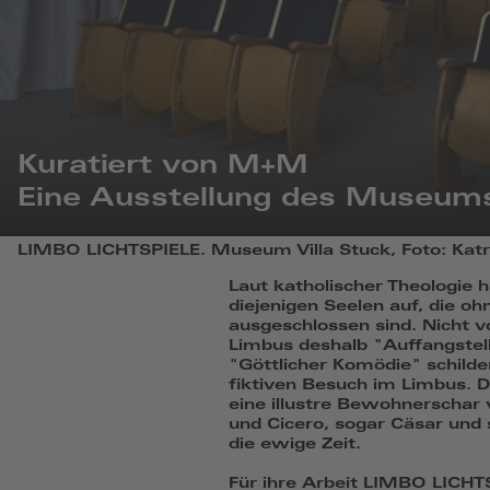
Kuratiert von M+M
Eine Ausstellung des Museum
LIMBO
LIMBO LICHTSPIELE. Museum Villa Stuck, Foto: Katri
LICHTSPIELE.
Museum
Laut katholischer Theologie h
Villa
diejenigen Seelen auf, die 
Stuck,
ausgeschlossen sind. Nicht 
Foto:
Limbus deshalb "Auffangstelle
Katrin
"Göttlicher Komödie" schilde
Schilling
fiktiven Besuch im Limbus. D
eine illustre Bewohnerschar 
und Cicero, sogar Cäsar und 
die ewige Zeit.
Für ihre Arbeit LIMBO LICH