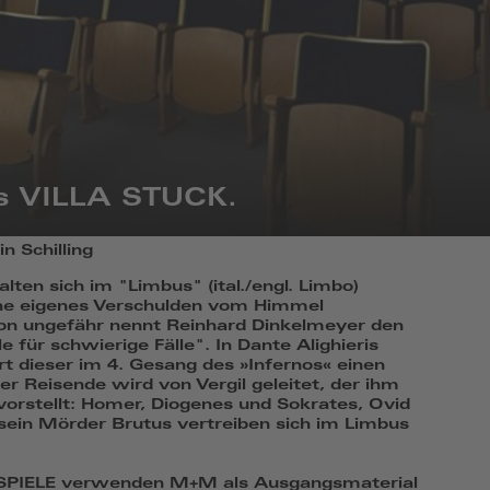
s VILLA STUCK.
n Schilling
alten sich im "Limbus" (ital./engl. Limbo)
ohne eigenes Verschulden vom Himmel
von ungefähr nennt Reinhard Dinkelmeyer den
 für schwierige Fälle". In Dante Alighieris
rt dieser im 4. Gesang des »Infernos« einen
er Reisende wird von Vergil geleitet, der ihm
vorstellt: Homer, Diogenes und Sokrates, Ovid
sein Mörder Brutus vertreiben sich im Limbus
TSPIELE verwenden M+M als Ausgangsmaterial