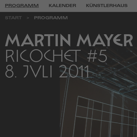
PROGRAMM
KALENDER
KÜNSTLERHAUS
START
PROGRAMM
MARTIN MAYER 
RICOCHET #5
8. JULI 2011