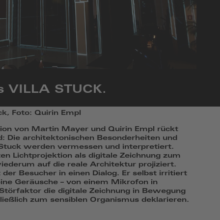
s VILLA STUCK.
k, Foto: Quirin Empl
tion von Martin Mayer und Quirin Empl rückt
: Die architektonischen Besonderheiten und
 Stuck werden vermessen und interpretiert.
n Lichtprojektion als digitale Zeichnung zum
ederum auf die reale Architektur projiziert.
er Besucher in einen Dialog. Er selbst irritiert
eine Geräusche – von einem Mikrofon in
Störfaktor die digitale Zeichnung in Bewegung
ießlich zum sensiblen Organismus deklarieren.