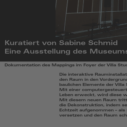
Kuratiert von Sabine Schmid
Eine Ausstellung des Museum
Dokumentation
Dokumentation des Mappings im Foyer der Villa Stuc
des
Mappings
Die interaktive Rauminstalla
im
den Raum in den Vordergrund
Foyer
baulichen Elemente der Villa
der
Mit einer computergesteuerte
Villa
Leben erweckt, wird diese wi
Stuck,
Mit diesem neuen Raum tritt d
Foto:
die Dekonstruktion, indem s
Quirin
Echtzeit aufgenommen – als 
Empl
versetzen und den Raum schl