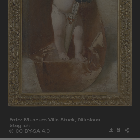
Foto: Museum Villa Stuck, Nikolaus
Steglich
Bild
Metadat
BILD
Öffnet
CC BY-SA 4.0
speichern
herunter
TEILE
die