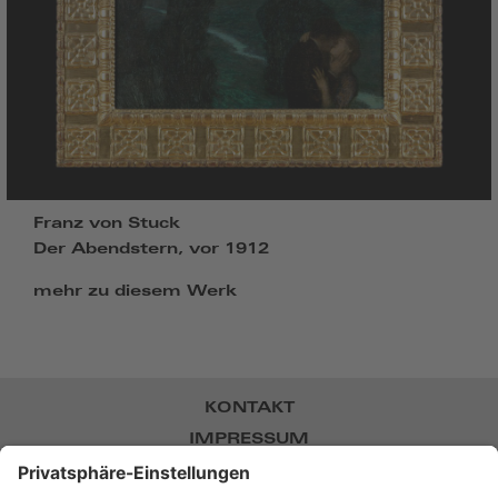
Franz von Stuck
Der Abendstern, vor 1912
mehr zu diesem Werk
KONTAKT
IMPRESSUM
DATENSCHUTZ