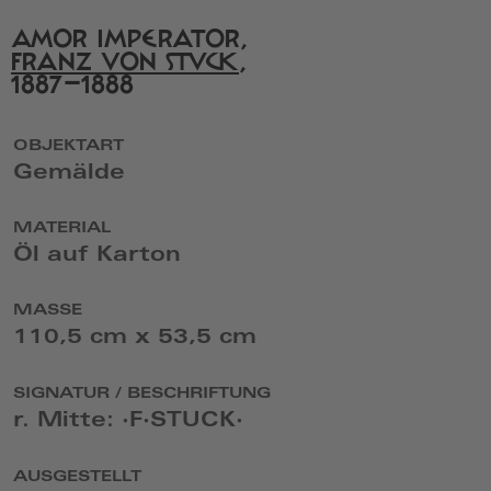
Seite
von
AMOR IMPERATOR,
Creative
FRANZ VON STUCK
,
Commons
1887–1888
in
einem
neuen
Fenster
OBJEKTART
Gemälde
MATERIAL
Öl auf Karton
MASSE
110,5 cm x 53,5 cm
SIGNATUR / BESCHRIFTUNG
r. Mitte: ·F·STUCK·
AUSGESTELLT