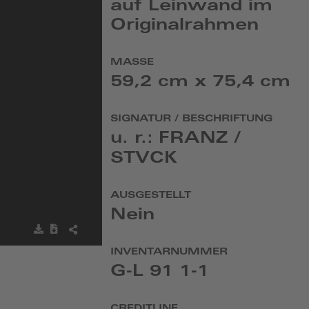
auf Leinwand im
Originalrahmen
MASSE
59,2 cm x 75,4 cm
SIGNATUR / BESCHRIFTUNG
u. r.: FRANZ /
STVCK
AUSGESTELLT
Nein
Bild
Metadaten
BILD
speichern
herunterladen
TEILEN
INVENTARNUMMER
G-L 91 1-1