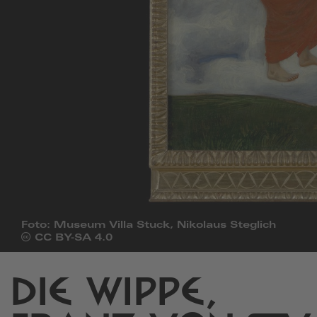
Foto: Museum Villa Stuck, Nikolaus Steglich
Öffnet
CC BY-SA 4.0
die
Seite
von
DIE WIPPE,
Creative
Commons
in