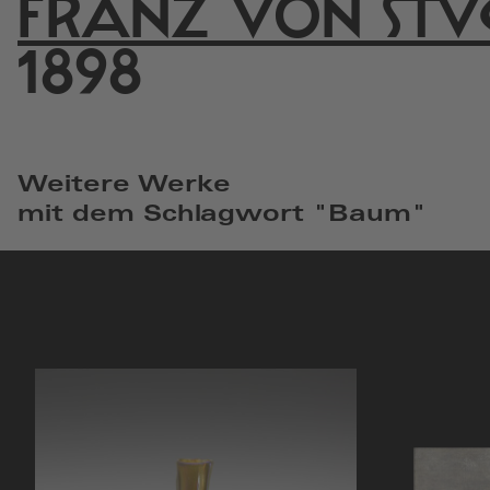
FRANZ VON STU
einem
neuen
1898
Fenster
Weitere Werke
mit dem Schlagwort "Baum"