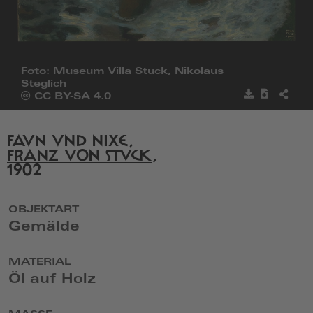
Foto: Museum Villa Stuck, Nikolaus
Steglich
Bild
Metadat
BILD
Öffnet
CC BY-SA 4.0
speichern
herunter
TEILE
die
Seite
von
FAUN UND NIXE,
Creative
FRANZ VON STUCK
,
Commons
1902
in
einem
neuen
Fenster
OBJEKTART
Gemälde
MATERIAL
Öl auf Holz