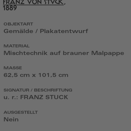
FRANZ VON STUCK
,
Commons
1889
in
einem
neuen
Fenster
OBJEKTART
Gemälde / Plakatentwurf
MATERIAL
Mischtechnik auf brauner Malpappe
MASSE
62,5 cm x 101,5 cm
SIGNATUR / BESCHRIFTUNG
u. r.: FRANZ STUCK
AUSGESTELLT
Nein