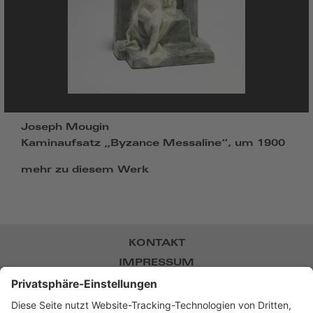
Joseph Mougin
Kaminaufsatz „Byzance Messaline“, um 1900
mehr zu diesem Werk
KONTAKT
IMPRESSUM
DATENSCHUTZ
NEWSLETTER