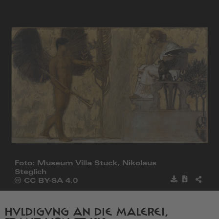
zur
Startseite
Foto: Museum Villa Stuck, Nikolaus
Steglich
Bild
Metadat
BILD
Öffnet
CC BY-SA 4.0
speichern
herunter
TEILE
die
Seite
von
HULDIGUNG AN DIE MALEREI,
Creative