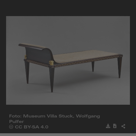
zur
Startseite
Foto: Museum Villa Stuck, Wolfgang
Pulfer
Bild
Metadat
BILD
Öffnet
CC BY-SA 4.0
speichern
herunter
TEILE
die