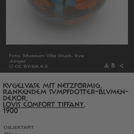
Foto: Museum Villa Stuck, Eva
Jünger
Bild
Metadat
BILD
Öffnet
CC BY-SA 4.0
speichern
herunter
TEILE
die
Seite
von
KUGELVASE MIT NETZFÖRMIG,
Creative
RANKENDEM SUMPFDOTTER-BLUMEN-
Commons
DEKOR,
in
LOUIS COMFORT TIFFANY
,
einem
1900
neuen
Fenster
OBJEKTART