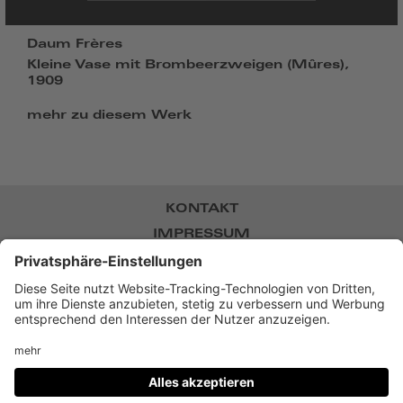
Daum Frères
Kleine Vase mit Brombeerzweigen (Mûres),
1909
mehr zu diesem Werk
KONTAKT
IMPRESSUM
DATENSCHUTZ
NEWSLETTER
BARRIEREFREIHEIT
DATENSCHUTZ-EINSTELLUNGEN
Museum Villa Stuck,
Prinzregentenstr. 60, D-81675
München