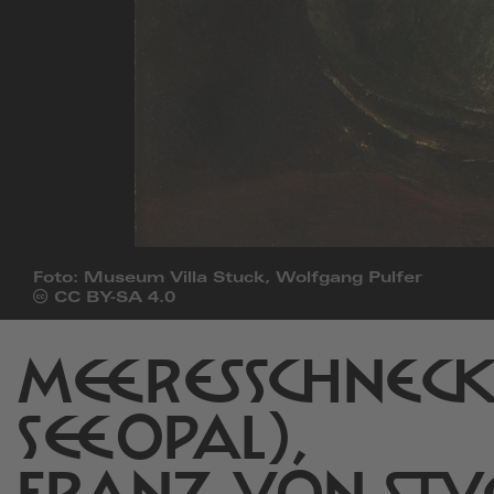
Foto: Museum Villa Stuck, Wolfgang Pulfer
Öffnet
CC BY-SA 4.0
die
Seite
von
MEERESSCHNECK
Creative
Commons
in
SEEOPAL),
einem
neuen
Fenster