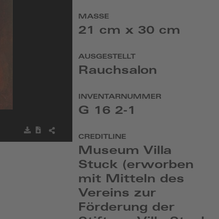
MASSE
21 cm x 30 cm
AUSGESTELLT
Rauchsalon
INVENTARNUMMER
G 16 2-1
Bild
Metadaten
BILD
CREDITLINE
speichern
herunterladen
TEILEN
Museum Villa
Stuck (erworben
mit Mitteln des
Vereins zur
Förderung der