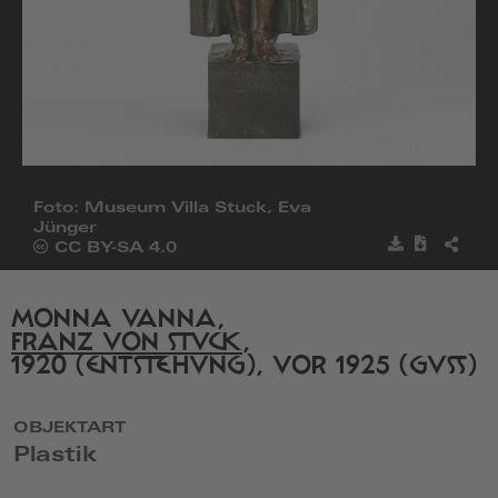
Foto: Museum Villa Stuck, Eva
Jünger
Bild
Metadat
BILD
Öffnet
CC BY-SA 4.0
speichern
herunter
TEILE
die
Seite
von
MONNA VANNA,
Creative
FRANZ VON STUCK
,
Commons
1920 (ENTSTEHUNG), VOR 1925 (GUSS)
in
einem
neuen
Fenster
OBJEKTART
Plastik