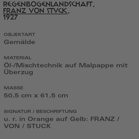
von
REGENBOGENLANDSCHAFT,
Creative
FRANZ VON STUCK
,
Commons
1927
in
einem
neuen
Fenster
OBJEKTART
Gemälde
MATERIAL
Öl-/Mischtechnik auf Malpappe mit
Überzug
MASSE
50,5 cm x 61,5 cm
SIGNATUR / BESCHRIFTUNG
u. r. in Orange auf Gelb: FRANZ /
VON / STUCK