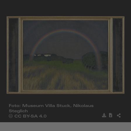
zur
Startseite
Foto: Museum Villa Stuck, Nikolaus
Steglich
Bild
Metadat
BILD
Öffnet
CC BY-SA 4.0
speichern
herunter
TEILE
die
Seite