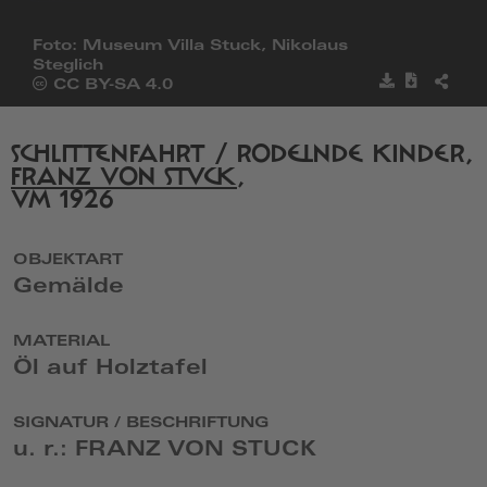
Foto: Museum Villa Stuck, Nikolaus
Steglich
Bild
Metadat
BILD
Öffnet
CC BY-SA 4.0
speichern
herunter
TEILE
die
Seite
von
SCHLITTENFAHRT / RODELNDE KINDER,
Creative
FRANZ VON STUCK
,
Commons
UM 1926
in
einem
neuen
Fenster
OBJEKTART
Gemälde
MATERIAL
Öl auf Holztafel
SIGNATUR / BESCHRIFTUNG
u. r.: FRANZ VON STUCK