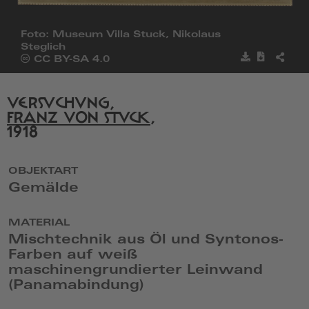
Foto: Museum Villa Stuck, Nikolaus
Steglich
Bild
Metadat
BILD
Öffnet
CC BY-SA 4.0
speichern
herunter
TEILE
die
Seite
von
VERSUCHUNG,
Creative
FRANZ VON STUCK
,
Commons
1918
in
einem
neuen
Fenster
OBJEKTART
Gemälde
MATERIAL
Mischtechnik aus Öl und Syntonos-
Farben auf weiß
maschinengrundierter Leinwand
(Panamabindung)