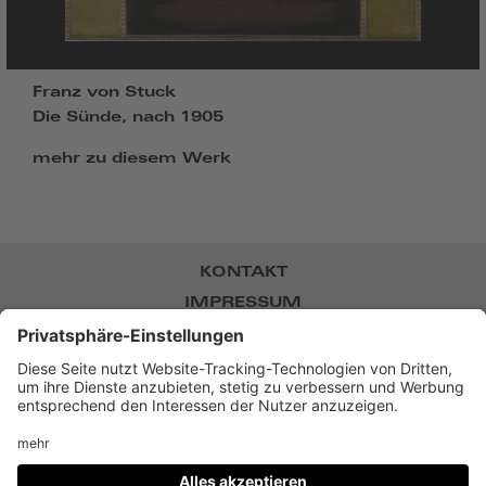
Franz von Stuck
Die Sünde, nach 1905
mehr zu diesem Werk
KONTAKT
IMPRESSUM
DATENSCHUTZ
NEWSLETTER
BARRIEREFREIHEIT
DATENSCHUTZ-EINSTELLUNGEN
Museum Villa Stuck,
Prinzregentenstr. 60, D-81675