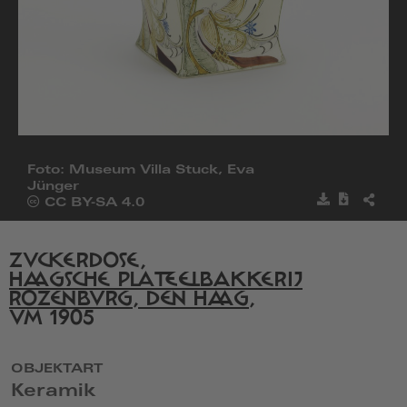
Foto: Museum Villa Stuck, Eva
Jünger
Bild
Metadat
BILD
Öffnet
CC BY-SA 4.0
speichern
herunter
TEILE
die
Seite
von
ZUCKERDOSE,
Creative
HAAGSCHE PLATEELBAKKERIJ
Commons
ROZENBURG, DEN HAAG
,
in
UM 1905
einem
neuen
Fenster
OBJEKTART
Keramik