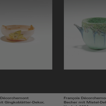
s Décorchemont
François Décorchemo
it Gingkoblätter-Dekor,
Becher mit Mistel-De