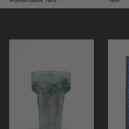
Früchte-Dekor, 1903
1904