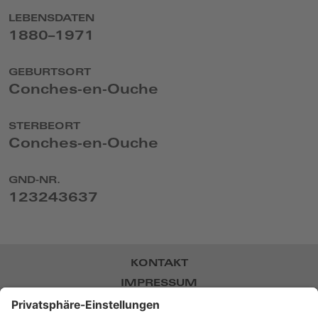
LEBENSDATEN
1880–1971
GEBURTSORT
Conches-en-Ouche
STERBEORT
Conches-en-Ouche
GND-NR.
123243637
KONTAKT
IMPRESSUM
DATENSCHUTZ