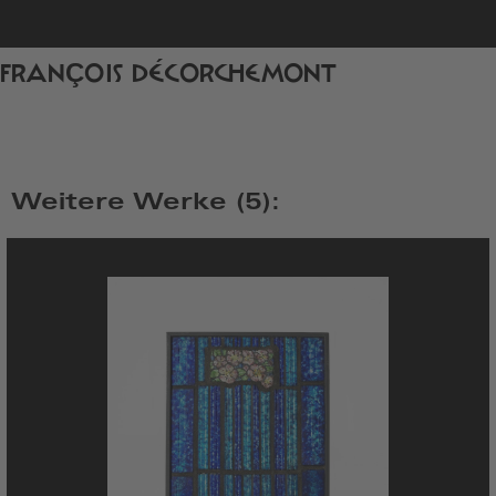
zur
FRANÇOIS DÉCORCHEMONT
Startseite
Weitere Werke (5):