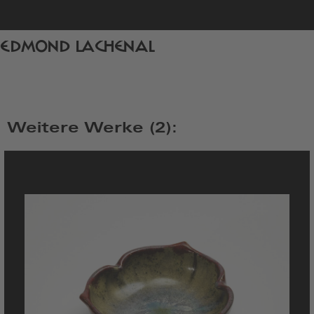
zur
EDMOND LACHENAL
Startseite
Weitere Werke (2):