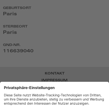
GEBURTSORT
Paris
STERBEORT
Paris
GND-NR.
116639040
KONTAKT
IMPRESSUM
DATENSCHUTZ
NEWSLETTER
BARRIEREFREIHEIT
DATENSCHUTZ-EINSTELLUNGEN