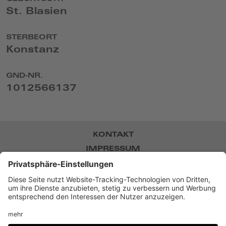
St. Blasien
STERBEORT
Konstanz
GND-NR.
1012566137
KONTAKT
IMPRESSUM
DATENSCHUTZ
NEWSLETTER
BARRIEREFREIHEIT
DATENSCHUTZ-EINSTELLUNGEN
Museum Villa Stuck,