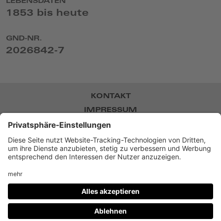
LEBENSDATEN
1853 bis heute
GND-NR.
2026842-7
KONTAKT
IMPRESSUM
DATENSCHUTZ
NEWSLETTER
BARRIEREFREIHEIT
DATENSCHUTZ-EINSTELLUNGEN
Museum Villa Stuck,
Prinzregentenstr. 60, D-81675
München
Twitter
Facebook
Instagram
YouTube
TikTok