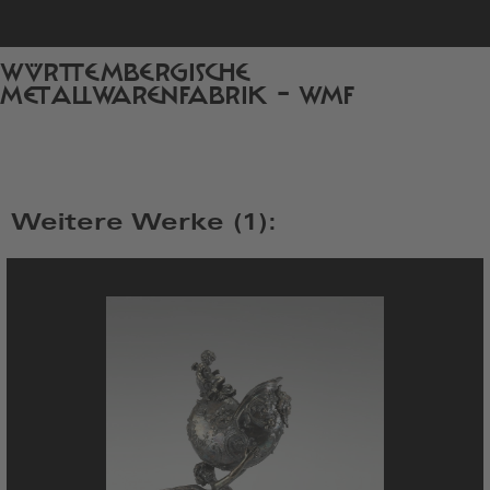
zur
WÜRTTEMBERGISCHE
Startseite
METALLWARENFABRIK - WMF
Weitere Werke (1):