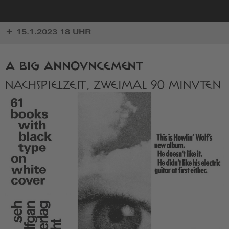
zur
15.1.2023 18 UHR
Startseite
A BIG ANNOUNCEMENT
NACHSPIELZEIT, ZWEIMAL 90 MINUTEN