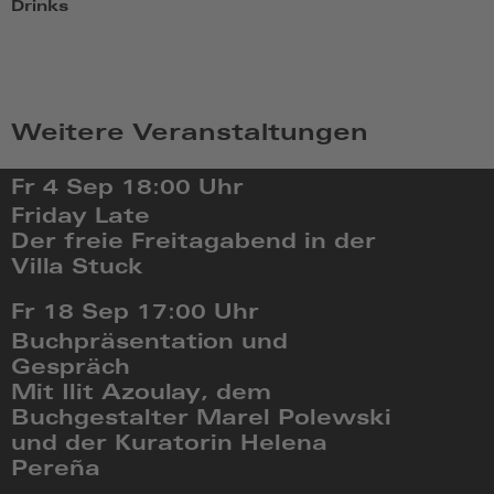
Drinks
Weitere Veranstaltungen
Fr 4 Sep
18:00 Uhr
Friday Late
Der freie Freitagabend in der
Villa Stuck
Fr,
Fr 18 Sep
17:00 Uhr
Sep
Buchpräsentation und
4
Gespräch
2026,
Mit Ilit Azoulay, dem
18:09
Buchgestalter Marel Polewski
und der Kuratorin Helena
Pereña