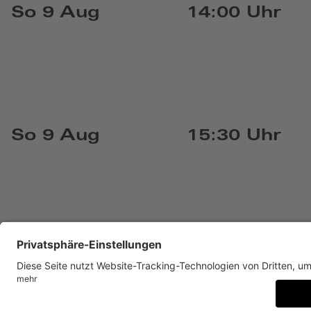
So 9 Aug
14:00 Uhr
So 9 Aug
15:30 Uhr
KONTAKT
IMPRESSUM
DATENSCHUTZ
NEWSLET
BARRIEREFREIHEIT
DATENSCHUTZ-EINSTELLUNGE
Museum Villa Stuck, Prinzregentenstr. 60, D-81675