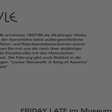
ULE
) errichtete 1897/98 als 34-jähriger Maler,
f der Isaranhöhe seine außergewöhnliche
en Wohn- und Repräsentationsräumen sowie
ken Sie mit uns die nach über einjähriger
e Künstlervilla mit den Historischen
. Die Führung gibt auch Einblick in die
ngen "Louise Giovanelli: A Song of Ascents"
pia".
FRIDAY LATE im Museum 