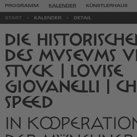
PROGRAMM
KALENDER
KÜNSTLERHAUS
START
KALENDER
DETAIL
DIE HISTORISCH
DES MUSEUMS V
STUCK | LOUISE
GIOVANELLI | C
SPEED
IN KOOPERATIO