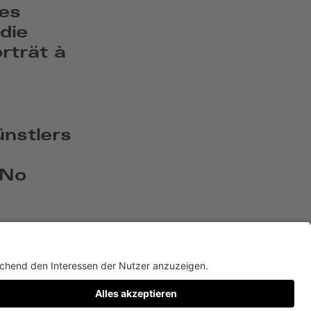
es
die
trät à
ünstlers
 No
Twitter
Facebook
Instagram
YouTube
TikTok