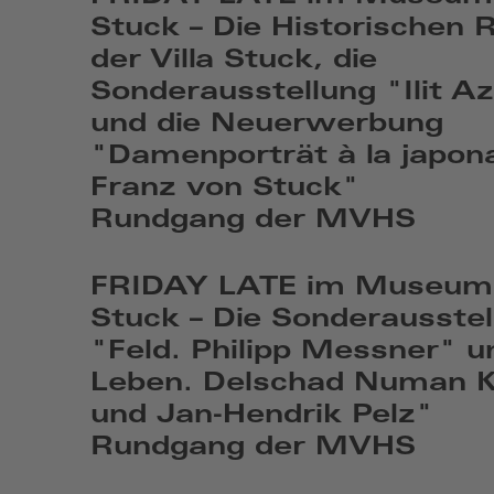
Stuck – Die Historischen
der Villa Stuck, die
Sonderausstellung "Ilit A
und die Neuerwerbung
"Damenporträt à la japona
Franz von Stuck"
Rundgang der MVHS
Fr,
Aug
FRIDAY LATE im Museum 
7
Stuck – Die Sonderausste
2026,
"Feld. Philipp Messner" 
19:08
Leben. Delschad Numan K
und Jan-Hendrik Pelz"
Rundgang der MVHS
Fr,