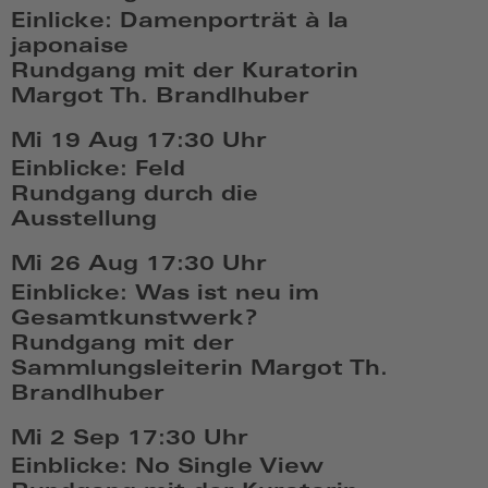
Einlicke: Damenporträt à la
japonaise
Rundgang mit der Kuratorin
Margot Th. Brandlhuber
Mi,
Mi 19 Aug
17:30 Uhr
Aug
Einblicke: Feld
12
Rundgang durch die
2026,
Ausstellung
17:08
Mi,
Mi 26 Aug
17:30 Uhr
Aug
Einblicke: Was ist neu im
19
Gesamtkunstwerk?
2026,
Rundgang mit der
17:08
Sammlungsleiterin Margot Th.
Brandlhuber
Mi,
Mi 2 Sep
17:30 Uhr
Aug
Einblicke: No Single View
26