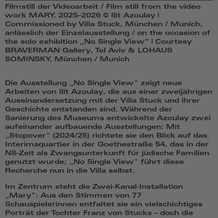
Filmstill der Videoarbeit / Film still from the video
work MARY, 2025–2026 © Ilit Azoulay |
Commissioned by Villa Stuck, München / Munich,
anlässlich der Einzelausstellung / on the occasion of
the solo exhibition „No Single View“ | Courtesy
BRAVERMAN Gallery, Tel Aviv & LOHAUS
SOMINSKY, München / Munich
Die Ausstellung „No Single View" zeigt neue
Arbeiten von Ilit Azoulay, die aus einer zweijährigen
Auseinandersetzung mit der Villa Stuck und ihrer
Geschichte entstanden sind. Während der
Sanierung des Museums entwickelte Azoulay zwei
aufeinander aufbauende Ausstellungen: Mit
„Stopover" (2024/25) richtete sie den Blick auf das
Interimsquartier in der Goethestraße 54, das in der
NS-Zeit als Zwangsunterkunft für jüdische Familien
genutzt wurde; „No Single View" führt diese
Recherche nun in die Villa selbst.
Im Zentrum steht die Zwei-Kanal-Installation
„Mary": Aus den Stimmen von 77
Schauspielerinnen entfaltet sie ein vielschichtiges
Porträt der Tochter Franz von Stucks – doch die