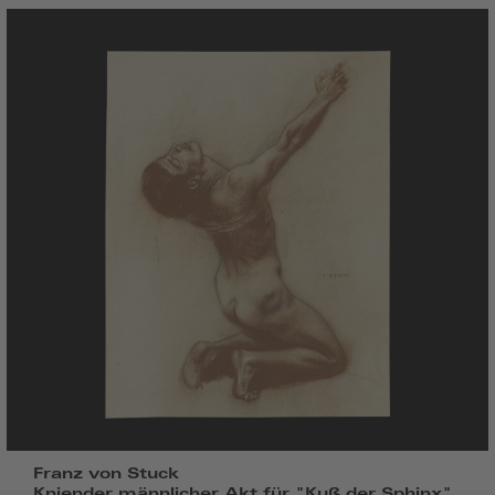
Franz von Stuck
Kniender männlicher Akt für "Kuß der Sphinx",