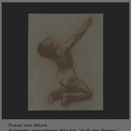
Franz von Stuck
Kniender männlicher Akt für "Kuß der Sphinx",