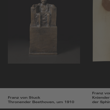
Franz vo
Franz von Stuck
Kniender
Thronender Beethoven, um 1910
der Sphi