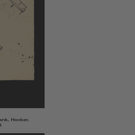
ank, Hocker,
6