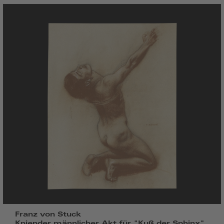
Franz von Stuck
Kniender männlicher Akt für "Kuß der Sphinx",