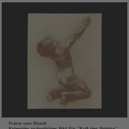
Franz von Stuck
Kniender männlicher Akt für "Kuß der Sphinx",