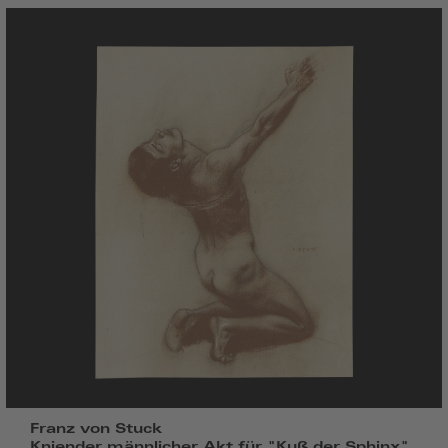
Franz von Stuck
Kniender männlicher Akt für "Kuß der Sphinx",